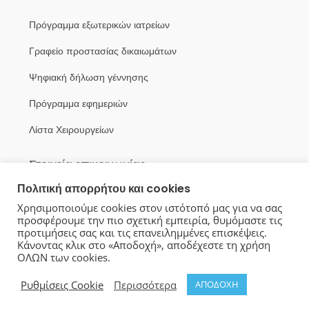
Πρόγραμμα εξωτερικών ιατρείων
Γραφείο προστασίας δικαιωμάτων
Ψηφιακή δήλωση γέννησης
Πρόγραμμα εφημεριών
Λίστα Χειρουργείων
Στοιχεία επικοινωνίας
Πολιτική απορρήτου και cookies
Λεωφ. Γ. Γεννηματά, Μαγούλα
Χρησιμοποιούμε cookies στον ιστότοπό μας για να σας
προσφέρουμε την πιο σχετική εμπειρία, θυμόμαστε τις
Κέντρο: 213 2028000
προτιμήσεις σας και τις επανειλημμένες επισκέψεις.
Κάνοντας κλικ στο «Αποδοχή», αποδέχεστε τη χρήση
info@thriassio-hosp.gr
ΟΛΩΝ των cookies.
Φόρμα Επικοινωνίας
Ρυθμίσεις Cookie
Περισσότερα
ΑΠΟΔΟΧΗ
Copyright © 2026 All rights reserved |
Νοσοκομείο Θριάσιο