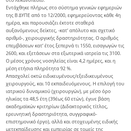
στο λεκανοπέδιο.
Εντάχθηκε πλήρως στο σύστημα γενικών εφημεριών
της Β ΔΥΠΕ από το 12/2000, εφημερεύοντας κάθε 4η
ημέρα, και παρουσιάζει έκτοτε σταθερά
αυξανόμενους δείκτες, -κατ’ απόλυτο και σχετικό
αριθμό-, χειρουργικής δραστηριότητας. Ο αριθμός
επεμβάσεων κατ’ έτος ξεπερνά τι 1550, εισαγωγών τις
2600, και εξετάσεων στα εξωτερικά ιατρεία τις 3100.
Ο μέσος χρόνος νοσηλείας είναι 4,2 ημέρες, και η
μέση ετήσια πληρότητα 92 %.
Απασχολεί οκτώ ειδικευμένους/εξειδικευμένους
χειρουργούς, και 10 εκπαιδευόμενους. Η επιλογή του
ιατρικού δυναμικού (χειρουργών), με μέσο όρο
ηλικίας τα 48,5 έτη (39έως 60 ετών), έγινε βάση
ακαδημαϊκών κριτηρίων (Διδακτορικός τίτλος,
ερευνητική δραστηριότητα, συγγραφικό-
επιστημονικό έργο), αλλά και στοχευμένης ειδικής
μετεκπαίδευσης και εμπειρίας σε τομείς της